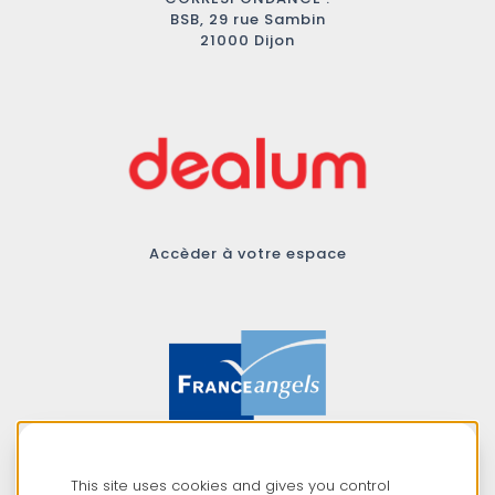
BSB, 29 rue Sambin
21000 Dijon
Accèder à votre espace
Membre du réseau
This site uses cookies and gives you control
France Angels