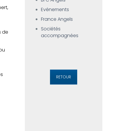
ert,
Evénements
France Angels
Sociétés
s de
accompagnées
 ou
es
RETOUR