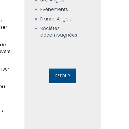
Evénements
France Angels
u
iser
Sociétés
accompagnées
 de
avers
iser
RETOUR
 ou
es