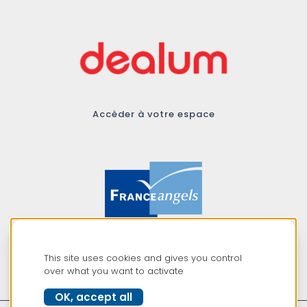
Accèder à votre espace
Membre du réseau
This site uses cookies and gives you control
France Angels
over what you want to activate
OK, accept all