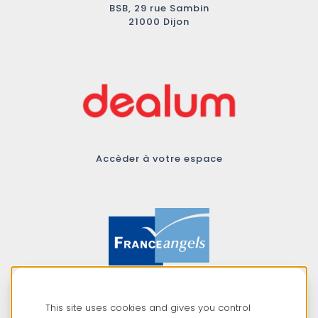
BSB, 29 rue Sambin
21000 Dijon
Accèder à votre espace
Membre du réseau
This site uses cookies and gives you control
France Angels