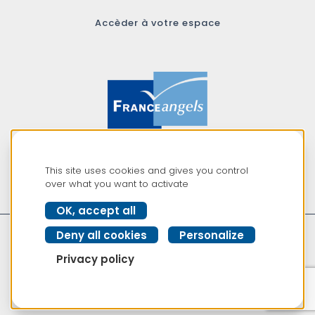
Accèder à votre espace
Membre du réseau
This site uses cookies and gives you control
France Angels
over what you want to activate
OK, accept all
Deny all cookies
Personalize
Privacy policy
© Copyright Bourgogne Franche Comté Angels
2021 -
Mentions légales
-
Design NELgraphisme