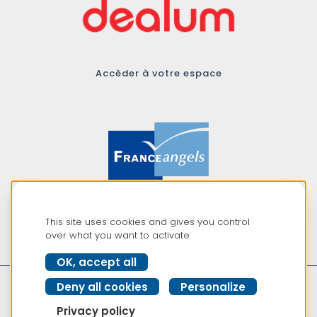
Accèder à votre espace
Membre du réseau
This site uses cookies and gives you control
France Angels
over what you want to activate
OK, accept all
Deny all cookies
Personalize
Privacy policy